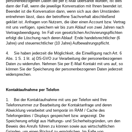
personenbezogenen Daten die per E-Mail übersandt wurden, ist dies
dann der Fall, wenn die jeweilige Konversation mit Ihnen beendet ist.
Beendet ist die Konversation dann, wenn sich aus den Umständen
entnehmen lässt, dass der betroffene Sachverhalt abschließend
geklärt ist. Anfragen von Nutzern, die über einen Account bzw. Vertrag
mit uns verfügen, speichern wir bis zum Ablauf von zwei Jahren nach
Vertragsbeendigung. Im Fall von gesetzlichen Archivierungspflichten
erfolgt die Löschung nach deren Ablauf: Ende handelsrechtlicher (6
Jahre) und steuerrechtlicher (10 Jahre) Aufbewahrungspflicht.
4.
Sie haben jederzeit die Möglichkeit, die Einwilligung nach Art. 6
Abs. 1 S. 1 lit. a) DS-GVO zur Verarbeitung der personenbezogenen
Daten zu widerrufen. Nehmen Sie per E-Mail Kontakt mit uns auf, so
können Sie der Speicherung der personenbezogenen Daten jederzeit
widersprechen.
Kontaktaufnahme per Telefon
1.
Bei der Kontaktaufnahme mit uns per Telefon wird Ihre
Telefonnummer zur Bearbeitung der Kontaktanfrage und deren
Abwicklung verarbeitet und temporär im RAM / Cache des
Telefongerätes / Displays gespeichert bzw. angezeigt. Die
Speicherung erfolgt aus Haftungs- und Sicherheitsgründen, um den
Beweis des Anrufs führen zu können sowie aus wirtschaftlichen
Gründen, um einen Rückruf zu ermöglichen. Im Falle von